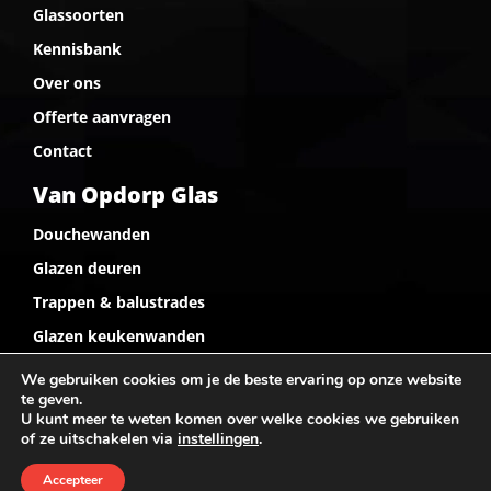
Glassoorten
Kennisbank
Over ons
Offerte aanvragen
Contact
Van Opdorp Glas
Douchewanden
Glazen deuren
Trappen & balustrades
Glazen keukenwanden
We gebruiken cookies om je de beste ervaring op onze website
te geven.
© Glasservice Noord & Van Opdorp GLAS | Website door
U kunt meer te weten komen over welke cookies we gebruiken
Reclamebureau De Creatievelingen
of ze uitschakelen via
instellingen
.
voorwaarden
Privacy statement
Algemene
Accepteer