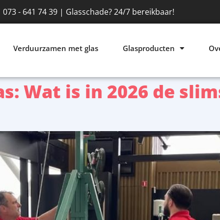
073 - 641 74 39 | Glasschade? 24/7 bereikbaar!
Verduurzamen met glas
Glasproducten
Ov
as: Wat is in 2026 de sl