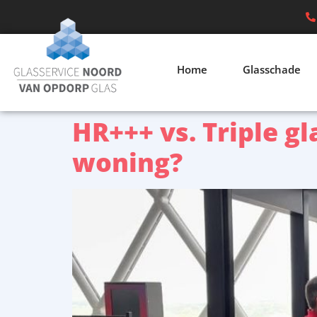
Home
Glasschade
HR+++ vs. Triple gl
woning?