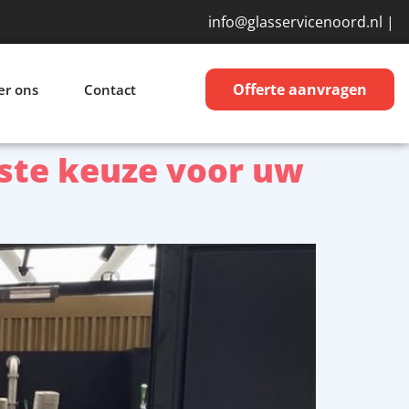
info@glasservicenoord.nl
|
Offerte aanvragen
er ons
Contact
imste keuze voor uw