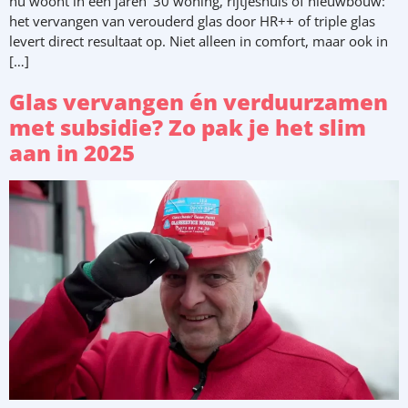
nu woont in een jaren ‘30 woning, rijtjeshuis of nieuwbouw:
het vervangen van verouderd glas door HR++ of triple glas
levert direct resultaat op. Niet alleen in comfort, maar ook in
[…]
Glas vervangen én verduurzamen
met subsidie? Zo pak je het slim
aan in 2025