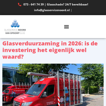
073 - 641 74 39 | Glasschade? 24/7 bereikbaar!
info@glasservicenoord.nl
|
Glasverduurzaming in 2026: is de
investering het eigenlijk wel
waard?